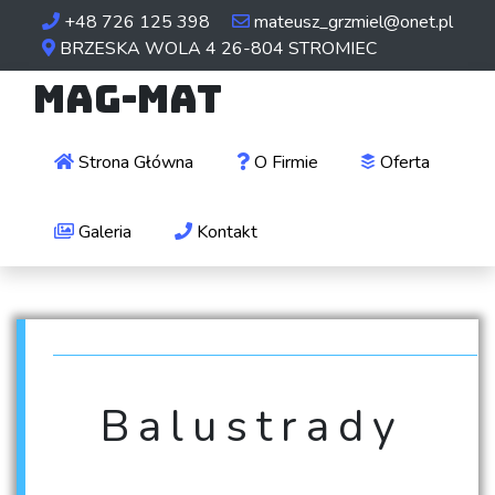
+48 726 125 398
mateusz_grzmiel@onet.pl
BRZESKA WOLA 4 26-804 STROMIEC
Mag-Mat
Strona Główna
O Firmie
Oferta
Galeria
Kontakt
Balustrady